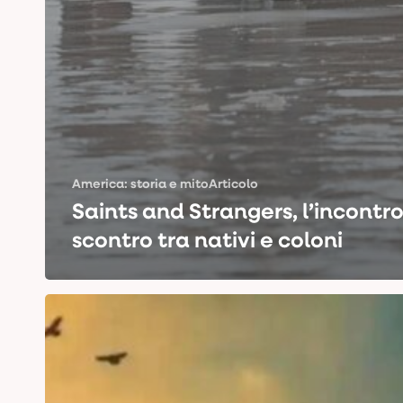
America: storia e mito
Articolo
Saints and Strangers, l’incontro
scontro tra nativi e coloni
American
Primeval:
il
West