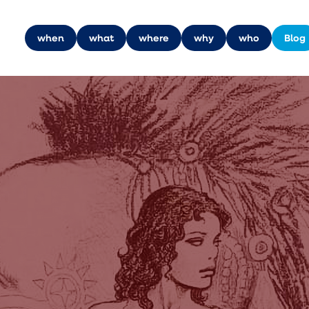
when
what
where
why
who
Blog