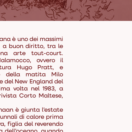
iana
è uno dei massimi
 a buon diritto, tra le
na arte tout-court.
alamocco, ovvero il
ntura Hugo Pratt, e
se della matita Milo
e del New England del
ima volta nel 1983, a
rivista Corto Maltese,
aan è giunta l’estate
tunnali di calore prima
a, figlia del reverendo
iva dell’oceano, quando