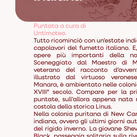
Puntata a cura di
Untimoteo.
Tutto ricominciò con un’estate ind
capolavori del fumetto italiano. E,
opere più importanti della no
Sceneggiato dal Maestro di M
veterano del racconto d’avve
illustrato dal virtuoso verone
Manara, è ambientato nelle coloni
XVIII° secolo. Compare per la pr
puntate, sull’allora appena nata 
costola della storica Linus.
Nella colonia puritana di New Can
indiana, ovvero gli ultimi giorni au
del rigido inverno. La giovane Shev
Black, passeggia solitaria sulla r