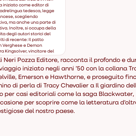
 iniziato come editor di
Madrelingua tedesca, legge
rancese, scegliendo
iva, ma anche una parte di
iva. Inoltre, si occupa della
ta degli autori storici del
elti di recente:
Il patto
m Verghese e
Demon
a Kingsolver, vincitore del
 la vicedirettrice editoriale
di Neri Pozza Editore, racconta il profondo e d
viaggio iniziato negli anni ’50 con la collana
Tr
ille, Emerson e Hawthorne, e proseguito fino 
ino di perla
di Tracy Chevalier a
Il giardino del
 per casi editoriali come la saga
Blackwater
,
occasione per scoprire come la letteratura d’o
restigiose del nostro paese.