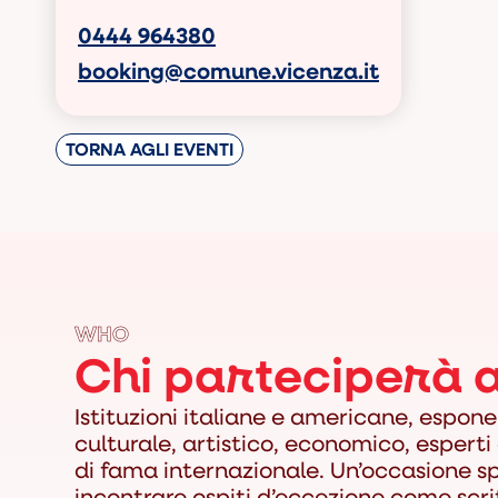
0444 964380
booking@comune.vicenza.it
TORNA AGLI EVENTI
WHO
Chi parteciperà a
Istituzioni italiane e americane, espon
culturale, artistico, economico, esperti 
di fama internazionale. Un’occasione s
incontrare ospiti d’eccezione come scritt