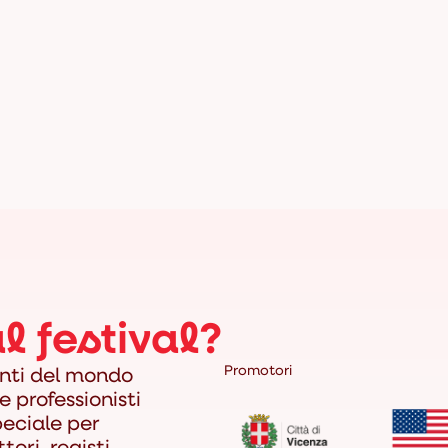
l festival?
enti del mondo
Promotori
e professionisti
peciale per
ori, registi,