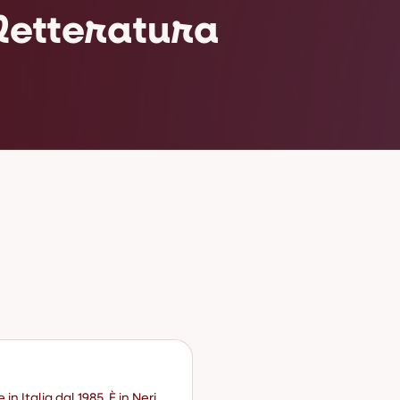
 letteratura
in Italia dal 1985. È in Neri