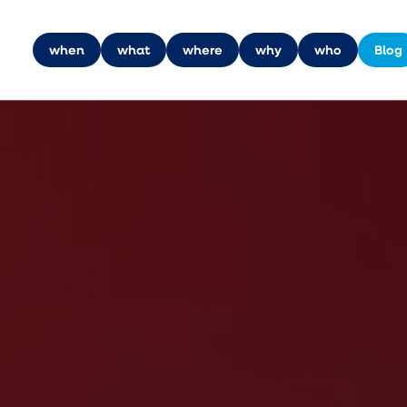
when
what
where
why
who
Blog