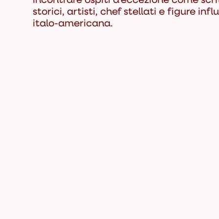
storici, artisti, chef stellati e figure inf
italo-americana.
Il Festival è reso possibile grazie ad im
Sponsor tecnici