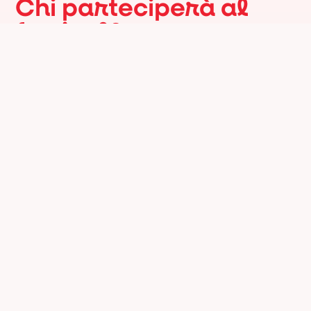
Chi parteciperà al
festival?
Istituzioni italiane e americane, esponenti del
mondo culturale, artistico, economico,
esperti e professionisti di fama
internazionale. Un’occasione speciale per
incontrare ospiti d’eccezione come scrittori,
registi, storici, artisti, chef stellati e figure
influenti nella scena italo-americana.
Promotori
Coordinamento
Con il patrocinio di
organizzativo