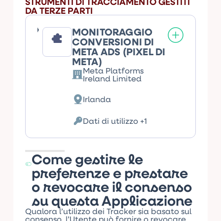
STRUMENTI DI TRACCIAMENTO GESTITI
DA TERZE PARTI
MONITORAGGIO
CONVERSIONI DI
META ADS (PIXEL DI
META)
Meta Platforms
Azienda:
Ireland Limited
Irlanda
Luogo
del
trattamento:
Dati di utilizzo +1
Dati
Personali
trattati:
Come gestire le
preferenze e prestare
o revocare il consenso
su questa Applicazione
Qualora l’utilizzo dei Tracker sia basato sul
consenso, l’Utente può fornire o revocare