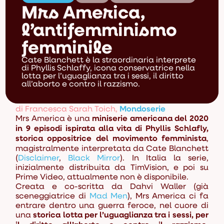
Mrs America,
l’antifemminismo
femminile
Cate Blanchett è la straordinaria interprete
di Phyllis Schlaffy, icona conservatrice nella
lotta per l’uguaglianza tra i sessi, il diritto
all’aborto e contro il razzismo.
di Francesca Sarah Toich
,
Mondoserie
Mrs America
è una
miniserie americana del 2020
in 9 episodi ispirata alla vita di Phyllis Schlafly,
storica oppositrice del movimento femminista
,
magistralmente interpretata da Cate Blanchett
(
Disclaimer
,
Black Mirror
). In Italia la serie,
inizialmente distribuita da TimVision, e poi su
Prime Video, attualmente non è disponibile.
Creata e co-scritta da Dahvi Waller (già
sceneggiatrice di
Mad Men
),
Mrs America
ci fa
entrare dentro una guerra feroce, nel cuore di
una
storica lotta per l’uguaglianza tra i sessi, per