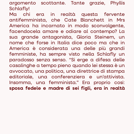
argomento scottante. Tante grazie, Phyllis
Schlafly!
Ma chi era in realtà questa fervente
antifemminista, che Cate Blanchett in
Mrs
America
ha incarnato in modo sconvolgente,
facendocela amare e odiare al contempo? La
sua grande antagonista, Gloria Steinem, un
nome che forse in Italia dice poco ma che in
America è considerata una delle più grandi
femministe, ha sempre visto nella Schlafly un
paradosso senza senso. “Si erge a difesa delle
casalinghe a tempo pieno quando lei stessa è un
avvocato, una politica, una direttrice di stampa
editoriale, una conferenziera e un’attivista.
Insomma, una femminista.” Era proprio cosi:
sposa fedele e madre di sei figli, era in realtà
sempre fuori casa a difendere politicamente le
sue numerose cause
.
La Schlafly, entrata in politica giovanissima,
mirava senza dubbio a diventare segretaria
della difesa di Reagan. Che invece le preferì
un’altra. Cresciuta grazie agli sforzi della madre,
che lavorava a tempo pieno (il padre era