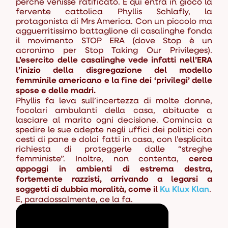
perché venisse ratificato. E qui entra in gioco la
fervente cattolica Phyllis Schlafly, la
protagonista di
Mrs America
. Con un piccolo ma
agguerritissimo battaglione di casalinghe fonda
il movimento STOP ERA (dove Stop è un
acronimo per
Stop Taking Our Privileges
).
L’esercito delle casalinghe vede infatti nell’ERA
l’inizio della disgregazione del modello
femminile americano e la fine dei ‘privilegi’ delle
spose e delle madri.
Phyllis fa leva sull’incertezza di molte donne,
focolari ambulanti della casa, abituate a
lasciare al marito ogni decisione. Comincia a
spedire le sue adepte negli uffici dei politici con
cesti di pane e dolci fatti in casa, con l’esplicita
richiesta di proteggerle dalle “streghe
femministe”. Inoltre, non contenta,
cerca
appoggi in ambienti di estrema destra,
fortemente razzisti, arrivando a legarsi a
soggetti di dubbia moralità, come il
Ku Klux Klan
.
E, paradossalmente, ce la fa.