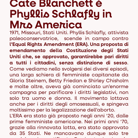
Cate Blanchett è
Phyllis Schlafly in
Mrs America
1971, Missouri, Stati Uniti. Phyllis Schlafly, attivista
paleoconservatrice, scende in campo contro
l’Equal Rights Amendment (ERA). Una proposta di
emendamento della Costituzione degli Stati
Uniti che, se approvato, garantirebbe pari diritti
a tutti i cittadini, senza distinzione di sesso
.
Come vediamo nello svolgersi dei diversi episodi,
una larga schiera di femministe capitanate da
Gloria Steinem, Betty Friedan e Shirley Chisholm
e molte altre, aveva già cominciato un’enorme
campagna per parificare i diritti legislativi, non
solo tra uomo e donna. Il movimento lottava
anche per i diritti degli omosessuali, e spingeva
moltissimo per la legalizzazione dell’aborto.
L’ERA era stato già proposto negli anni ‘20, dalle
prime femministe americane. Nei primi anni ‘70,
grazie alla rinnovata lotta, era stato approvato
da 35 Stati. Ne mancavano dunque solo tre