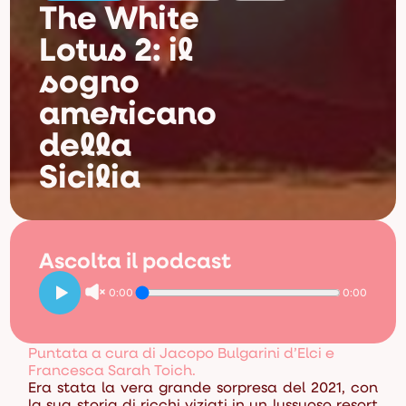
The White
Lotus 2: il
sogno
americano
della
Sicilia
Ascolta il podcast
0:00
0:00
Puntata a cura di Jacopo Bulgarini d’Elci e
Francesca Sarah Toich.
Era stata la vera grande sorpresa del 2021, con
la sua storia di ricchi viziati in un lussuoso resort