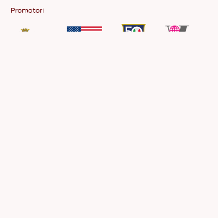
Promotori
Coordinamento
Con il patrocinio di
organizzativo
Il Festival è reso possibile grazie ad
importanti realtà: